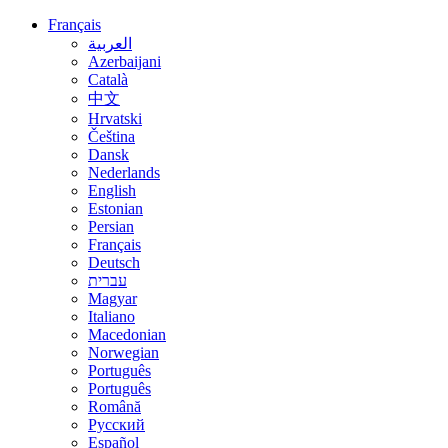
Français
العربية
Azerbaijani
Català
中文
Hrvatski
Čeština
Dansk
Nederlands
English
Estonian
Persian
Français
Deutsch
עברית
Magyar
Italiano
Macedonian
Norwegian
Português
Português
Română
Русский
Español