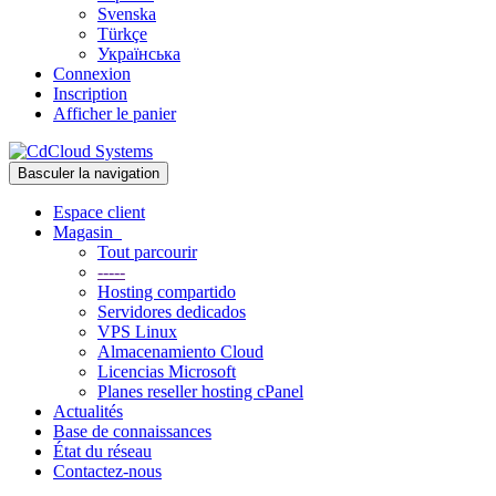
Svenska
Türkçe
Українська
Connexion
Inscription
Afficher le panier
Basculer la navigation
Espace client
Magasin
Tout parcourir
-----
Hosting compartido
Servidores dedicados
VPS Linux
Almacenamiento Cloud
Licencias Microsoft
Planes reseller hosting cPanel
Actualités
Base de connaissances
État du réseau
Contactez-nous